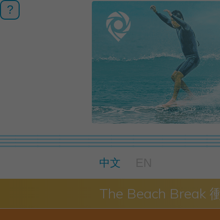
?
EN
中文
The Beach Break