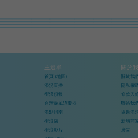
主選單
關於
首頁 (地圖)
關於我
浪況直播
隱私權
衝浪預報
條款與
台灣颱風追蹤器
聯絡我
浪點指南
協助浪
衝浪店
新增商
衝浪影片
廣告