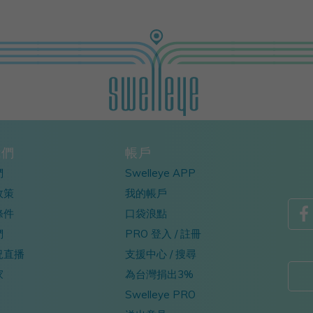
我們
帳戶
們
Swelleye APP
政策
我的帳戶

條件
口袋浪點
們
PRO 登入 / 註冊
況直播
支援中心 / 搜尋
家
為台灣捐出3%
Swelleye PRO