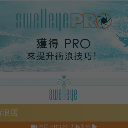
 衝浪店


試用 PRO 30 天無風險