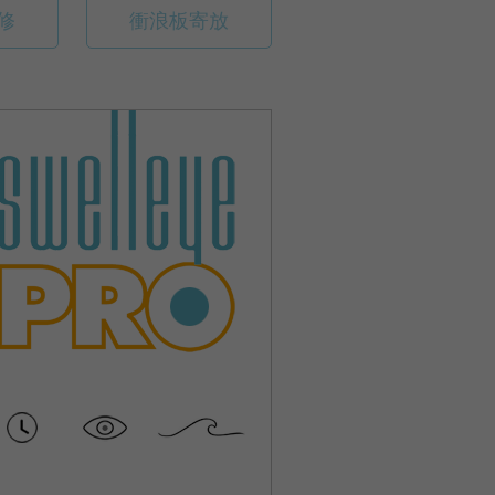
修
衝浪板寄放