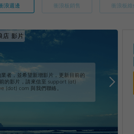
衝浪週邊
衝浪板銷售
衝浪板維
衝浪店 影片
的業者，並希望新增影片，更新目前的
影片，請來信至 support (at)
eye (dot) com 與我們聯絡。