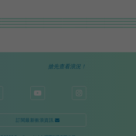
搶先查看浪況！


訂閱最新衝浪資訊 