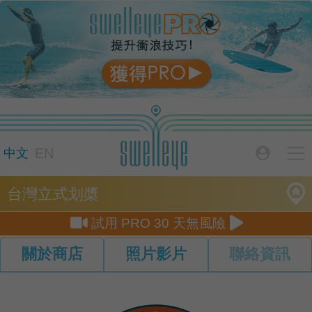

EN

中文
台灣立式划槳


試用 PRO 30 天無風險
關於商店
照片影片
聯絡資訊