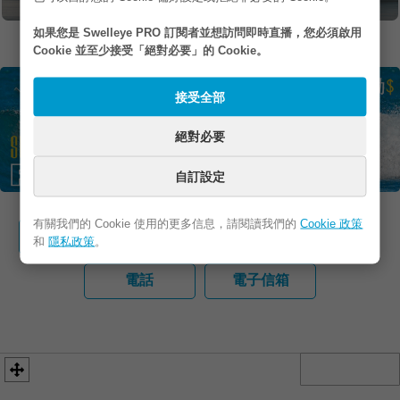
如果您在照片裡但不想被公布出來，希望移除照片，請
與我們聯絡
如果您是 Swelleye PRO 訂閱者並想訪問即時直播，您必須啟用
Cookie 並至少接受「絕對必要」的 Cookie。
接受全部
絕對必要
自訂設定
有關我們的 Cookie 使用的更多信息，請閱讀我們的
Cookie 政策
網站
FB / IG
地址
和
隱私政策
。
電話
電子信箱