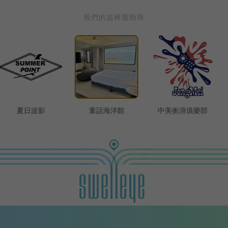
我們的超棒贊助商
童話海洋館
中美衝浪俱樂部
狂衝浪