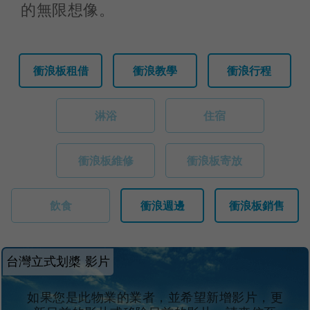
的無限想像。
衝浪板租借
衝浪教學
衝浪行程
淋浴
住宿
衝浪板維修
衝浪板寄放
飲食
衝浪週邊
衝浪板銷售
台灣立式划槳 影片
如果您是此物業的業者，並希望新增影片，更