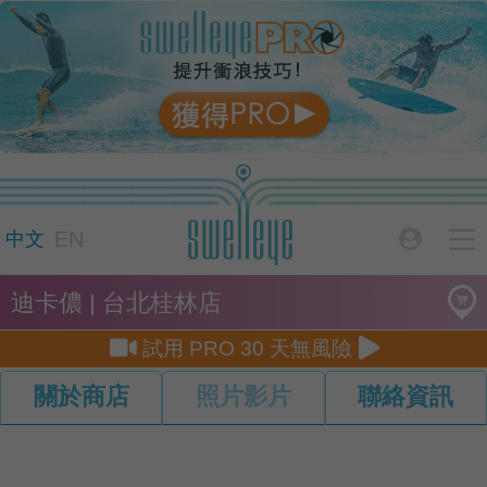

EN

中文
迪卡儂 | 台北桂林店


試用 PRO 30 天無風險
關於商店
照片影片
聯絡資訊