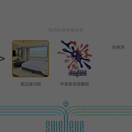
我們的超棒贊助商
童話海洋館
中美衝浪俱樂部
狂衝浪