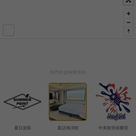
我們的超棒贊助商
狂衝
波影
童話海洋館
中美衝浪俱樂部