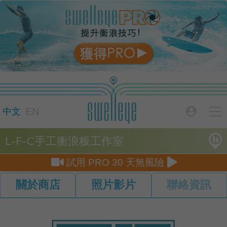

EN

中文
L-F-C手工衝浪板工作室


試用 PRO 30 天無風險
關於商店
照片影片
聯絡資訊